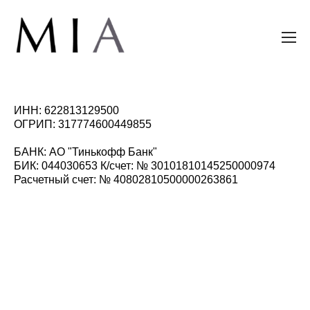
ИНН: 622813129500
ОГРИП: 317774600449855
БАНК: АО "Тинькофф Банк"
БИК: 044030653 К/счет: № 30101810145250000974
Расчетный счет: № 40802810500000263861