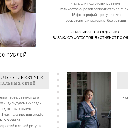
- гайд для подготовки к съемке
- количество образов зависит от типа съе
- 15 фотографий в ретуши в час
- весь отснятый материал без ретуши
ОПЛАЧИВАЕТСЯ ОТДЕЛЬНО:
ВИЗАЖИСТ/ ФОТОСТУДИЯ / СТИЛИСТ ПО О
000 РУБЛЕЙ
UDIO LIFESTYLE
ИАЛЬНЫХ СЕТЕЙ
рвью перед съемкой для
- 
их индивидуальных задач
 подготовки к съемке
и 1 час на улице или в кафе
10-15 образов
тографий в легкой ретуши