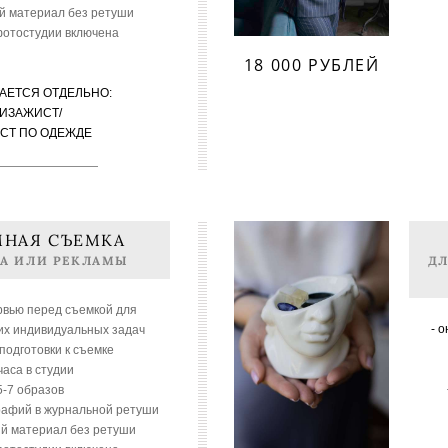
ый материал без ретуши
фотостудии включена
18 000 РУБЛЕЙ
АЕТСЯ ОТДЕЛЬНО:
ИЗАЖИСТ/
СТ ПО ОДЕЖДЕ
МНАЯ СЪЕМКА
ТА ИЛИ РЕКЛАМЫ
ДЛ
рвью перед съемкой для
- 
их индивидуальных задач
 подготовки к съемке
 часа в студии
 5-7 образов
графий в журнальной ретуши
ый материал без ретуши