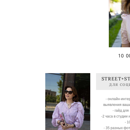
10 
STREET+ST
ДЛЯ СОЦ
- онлайн-инте
выявления ваш
- гайд для
-2 часа в студии 
- 
- 35 разных фо