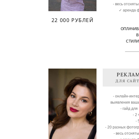
- весь отснят
✓ аренда 
22 000 РУБЛЕЙ
ОПЛАЧИВ
В
СТИЛИ
РЕКЛА
ДЛЯ САЙ
- онлайн-инте
выявления ваш
- гайд для
- 2
-
- 20 разных фото
- весь отснят