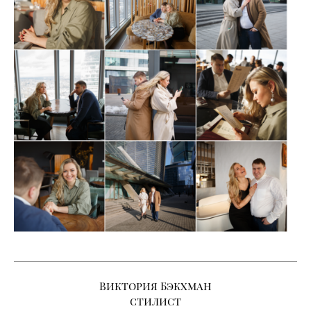
Виктория Бэкхман
стилист